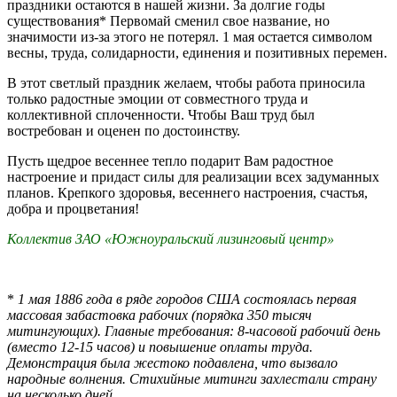
праздники остаются в нашей жизни. За долгие годы
существования* Первомай сменил свое название, но
значимости из-за этого не потерял. 1 мая остается символом
весны, труда, солидарности, единения и позитивных перемен.
В этот светлый праздник желаем, чтобы работа приносила
только радостные эмоции от совместного труда и
коллективной сплоченности. Чтобы Ваш труд был
востребован и оценен по достоинству.
Пусть щедрое весеннее тепло подарит Вам радостное
настроение и придаст силы для реализации всех задуманных
планов. Крепкого здоровья, весеннего настроения, счастья,
добра и процветания!
Коллектив ЗАО «Южноуральский лизинговый центр»
.
*
1 мая 1886 года в ряде городов США состоялась первая
массовая забастовка рабочих (порядка 350 тысяч
митингующих). Главные требования: 8-часовой рабочий день
(вместо 12-15 часов) и повышение оплаты труда.
Демонстрация была жестоко подавлена, что вызвало
народные волнения. Стихийные митинги захлестали страну
на несколько дней.