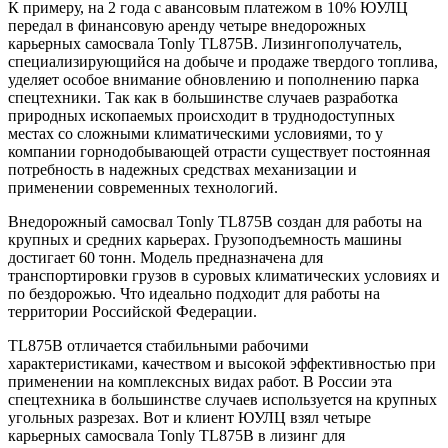
К примеру, на 2 года с авансовым платежом в 10% ЮУЛЦ
передал в финансовую аренду четыре внедорожных
карьерных самосвала Tonly TL875B. Лизингополучатель,
специализирующийся на добыче и продаже твердого топлива,
уделяет особое внимание обновлению и пополнению парка
спецтехники. Так как в большинстве случаев разработка
природных ископаемых происходит в труднодоступных
местах со сложными климатическими условиями, то у
компании горнодобывающей отрасти существует постоянная
потребность в надежных средствах механизации и
применении современных технологий.
Внедорожный самосвал Tonly TL875B создан для работы на
крупных и средних карьерах. Грузоподъемность машины
достигает 60 тонн. Модель предназначена для
транспортировки грузов в суровых климатических условиях и
по бездорожью. Что идеально подходит для работы на
территории Российской Федерации.
TL875B отличается стабильными рабочими
характеристиками, качеством и высокой эффективностью при
применении на комплексных видах работ. В России эта
спецтехника в большинстве случаев используется на крупных
угольных разрезах. Вот и клиент ЮУЛЦ взял четыре
карьерных самосвала Tonly TL875B в лизинг для