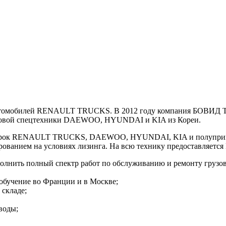
втомобилей RENAULT TRUCKS. В 2012 году компания БОВИД ТР
узовой спецтехники DAEWOO, HYUNDAI и KIA из Кореи.
 марок RENAULT TRUCKS, DAEWOO, HYUNDAI, KIA и полуприц
ированием на условиях лизинга. На всю технику предоставляет
полнить полный спектр работ по обслуживанию и ремонту грузо
бучение во Франции и в Москве;
 складе;
воды;